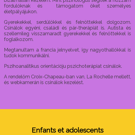
bizalmasan kezelem. Mint pszihológus segitek a hozzàm
fordulóknak és tàmogatom öket személyes
életpályájukon.
Gyerekekkel, serdülökkel és felnöttekkel dolgozom.
Csinálok egyéni, családi és pár-therápiát is. Autista és
szellemileg visszamaradt gyerekekkel és felnőttekkel is
foglalkozom.
Megtanultam a francia jelnyelvet, igy nagyothallókkal is
tudok kommunikálni.
Pszihoanalitikus orientációju pszichoterápiat csinálok.
A rendelőm Croix-Chapeau-ban van, La Rochelle mellett,
és webkamerán is csinálok kezelést.
Enfants et adolescents